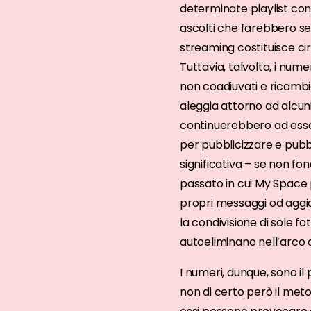
determinate playlist con
ascolti che farebbero sen
streaming costituisce cir
Tuttavia, talvolta, i num
non coadiuvati e ricambia
aleggia attorno ad alcuni
continuerebbero ad essere
per pubblicizzare e pubbl
significativa – se non f
passato in cui My Space 
propri messaggi od aggio
la condivisione di sole f
autoeliminano nell’arco d
I numeri, dunque, sono i
non di certo però il meto