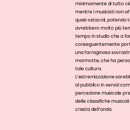
minimamente di tutto ciò,
mentre i musicisti non a
quasi ostacoli, potendo ta
avrebbero molto più tem
tempo in studio che a fare
conseguentemente portar
una farraginosa sovrastr
marmotte, che ha perso 
tale cultura.
L’estremizzazione sarebb
al pubblico in servizi co
percezione musicale pre
delle classifiche musicali
cresta dell’onda.