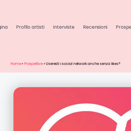
gina
Profilo artisti
Interviste
Recensioni
Prospe
Home
»
Prospettive
»
Useresti i social network anche senza likes?