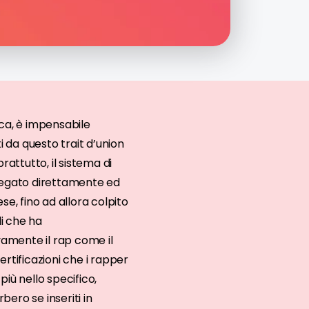
ica, è impensabile
ti da questo trait d’union
rattutto, il sistema di
legato direttamente ed
ese, fino ad allora colpito
i che ha
amente il rap come il
rtificazioni che i rapper
ù nello specifico,
ero se inseriti in