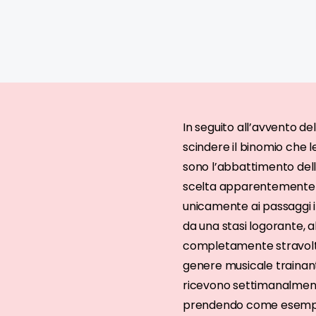
In seguito all’avvento d
scindere il binomio che le
sono l’abbattimento delle
scelta apparentemente p
unicamente ai passaggi in 
da una stasi logorante, 
completamente stravolto 
genere musicale trainante
ricevono settimanalmente
prendendo come esempio la