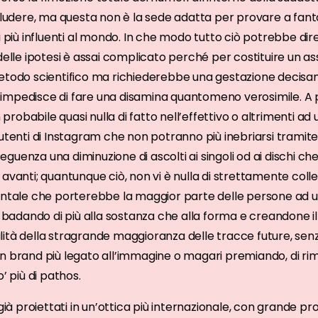
scludere, ma questa non è la sede adatta per provare a fanta
i più influenti al mondo. In che modo tutto ciò potrebbe di
 delle ipotesi è assai complicato perché per costituire un 
metodo scientifico ma richiederebbe una gestazione decis
mpedisce di fare una disamina quantomeno verosimile. A pr
obabile quasi nulla di fatto nell’effettivo o altrimenti ad u
utenti di Instagram che non potranno più inebriarsi tramite 
uenza una diminuzione di ascolti ai singoli od ai dischi che g
 avanti; quantunque ciò, non vi è nulla di strettamente co
mentale che porterebbe la maggior parte delle persone ad 
, badando di più alla sostanza che alla forma e creandone i
lità della stragrande maggioranza delle tracce future, se
n brand più legato all’immagine o magari premiando, di ri
’ più di pathos.
già proiettati in un’ottica più internazionale, con grande pro