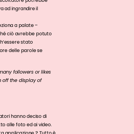
ascoltatore potrebbe
a ad ingrandire il
eziona a palate –
rché ciò avrebbe potuto
h’essere stato
ore delle parole se
any followers or likes
off the display of
atori hanno deciso di
o alle foto ed ai video.
ta applicazione ? Tutto è