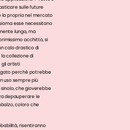
sticare sulle future
re la propria nel mercato
assioma esse necessitano
amente lunga, ma
imissimo acchitto, si
n calo drastico di
la collezione di
li artisti
llegato perché potrebbe
un uso sempre più
l sinolo, che gioverebbe
nza depauperare le
mbalzo, coloro che
babilità, risentiranno