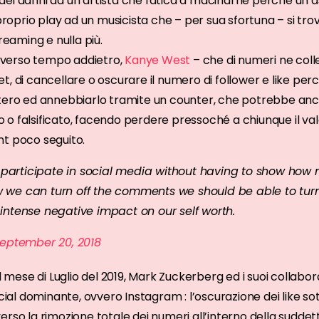
dei danni ad un artista che fatica a macinarne perché un 
 proprio play ad un musicista che – per sua sfortuna – si trov
reaming e nulla più.
 diverso tempo addietro,
Kanye West
– che di numeri ne coll
t, di cancellare o oscurare il numero di follower e like pe
ntero ed annebbiarlo tramite un counter, che potrebbe anc
o falsificato, facendo perdere pressoché a chiunque il val
nt poco seguito.
participate in social media without having to show how m
w we can turn off the comments we should be able to turn 
 intense negative impact on our self worth.
eptember 20, 2018
ese di Luglio del 2019, Mark Zuckerberg ed i suoi collabor
cial dominante, ovvero Instagram : l’oscurazione dei like sott
rso la rimozione totale dei numeri all’interno della suddet