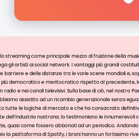
ello streaming come principale mezzo di fruizione della mus
ga gli artisti ai social network. I vantaggi più grandi costitui
 barriere e delle distanze tra le varie scene mondiali e, sop
iù democratico e meritocratico rispetto al precedente, 
radio e nei canali televisivi. Sulla base di ciò, nel nostro Pa
abbiamo assistito ad un ricambio generazionale senza egual
tutte le logiche di mercato e che ha consacrato definitiv
 dell’industria nostrana; lo testimoniano le innumerevoli ce
, quasi come fossero abbonati ad un periodico. Andando pi
 piattaforma di Spotify, i brani hanno un fortissimo riverb