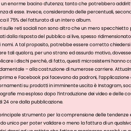
 un enorme bacino d’utenza; tanto che potrebbero addirittu
za di esse. Invece, considerando delle percentuali, secondo
ca il 75% del fatturato di un intero album.
eri sulle reti sociali non sono altro che un mero specchietto
ti dalla risposta del pubblico ai live, spesso ridimensiona
 nomi. A tal proposito, potrebbe essere corretto chiedersi 
 tali qualora, per uno strano ed assurdo motivo, dovessero sp
icare i dischi perché, di fatto, questi microsistemi hanno c
ondamentale – alla costruzione di numerose carriere. Attual
prima e Facebook poi facevano da padroni, l’applicazione c
rnamenti su prodotti in imminente uscita è Instagram, soci
otografie ma esploso dopo l’introduzione dei video e delle cos
i 24 ore dalla pubblicazione.
l principale strumento per la comprensione delle tendenze e 
do unico per poter validare o meno la fattura di un qualsiv