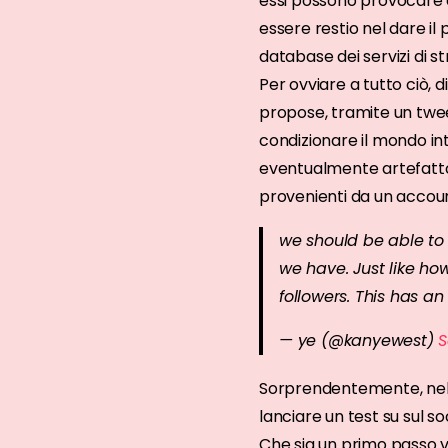
essi possono provocare 
essere restio nel dare il
database dei servizi di st
Per ovviare a tutto ciò,
propose, tramite un twee
condizionare il mondo i
eventualmente artefatto 
provenienti da un accou
we should be able to 
we have. Just like ho
followers. This has an
— ye (@kanyewest)
S
Sorprendentemente, nel m
lanciare un test su sul so
Che sia un primo passo ve