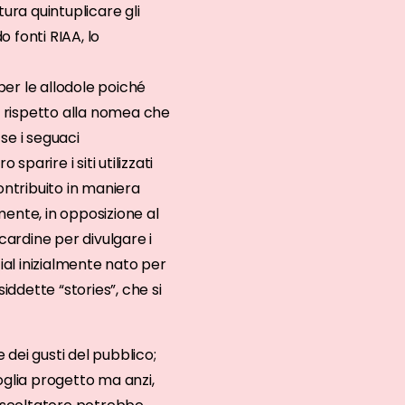
ra quintuplicare gli
 fonti RIAA, lo
 per le allodole poiché
to rispetto alla nomea che
se i seguaci
arire i siti utilizzati
ontribuito in maniera
mente, in opposizione al
ardine per divulgare i
al inizialmente nato per
iddette “stories”, che si
dei gusti del pubblico;
oglia progetto ma anzi,