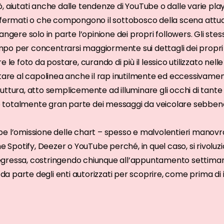
 aiutati anche dalle tendenze di YouTube o dalle varie playl
ffermati o che compongono il sottobosco della scena attua
ngere solo in parte l’opinione dei propri followers. Gli stessi
po per concentrarsi maggiormente sui dettagli dei propri
 le foto da postare, curando di più il lessico utilizzato nell
e al capolinea anche il rap inutilmente ed eccessivamen
uttura, atto semplicemente ad illuminare gli occhi di tante
totalmente gran parte dei messaggi da veicolare sebbene
e l’omissione delle chart – spesso e malvolentieri manovrate
me Spotify, Deezer o YouTube perché, in quel caso, si rivoluz
gressa, costringendo chiunque all’appuntamento settiman
 da parte degli enti autorizzati per scoprire, come prima di i