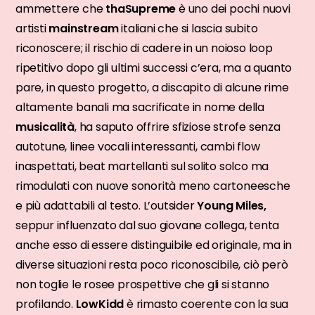
ammettere che
thaSupreme
è uno dei pochi nuovi
artisti
mainstream
italiani che si lascia subito
riconoscere; il rischio di cadere in un noioso loop
ripetitivo dopo gli ultimi successi c’era, ma a quanto
pare, in questo progetto, a discapito di alcune rime
altamente banali ma sacrificate in nome della
musicalità
, ha saputo offrire sfiziose strofe senza
autotune, linee vocali interessanti, cambi flow
inaspettati, beat martellanti sul solito solco ma
rimodulati con nuove sonorità meno cartoneesche
e più adattabili al testo. L’outsider
Young Miles,
seppur influenzato dal suo giovane collega, tenta
anche esso di essere distinguibile ed originale, ma in
diverse situazioni resta poco riconoscibile, ciò però
non toglie le rosee prospettive che gli si stanno
profilando.
LowKidd
è rimasto coerente con la sua