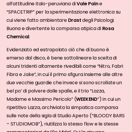
all’attitudine italo-peruviana di
Vale Pain
e
“SPACETRIP” per la sperimentazione elettronica su
cui viene fatto ambientare
Drast
degli Psicologi.
Buona e divertente la comparsa atipica di
Rosa
Chemical
.
Evidenziato ed estrapolato ciò che di buono è
emerso dal disco, è bene sottolineare la scelta di
alcuni tridenti altamente rivedibili come “Nitro, Fabri
Fibra e Jake”, in cui il primo sfigura insieme alle altre
due vecchie guardie che invece si sono scrollate un
bel po’ di polvere dalle spalle, e il trio “Lazza,
Madame e Massimo Pericolo” (
WEEKEND
”) in cui un
ripetitivo Lazza, archiviata la simpatica comparsa
sulle note della sigla di Studio Aperto (“BLOODY BARS
– STUDIOMOB”), riutilizza lo stesso flow e le stesse