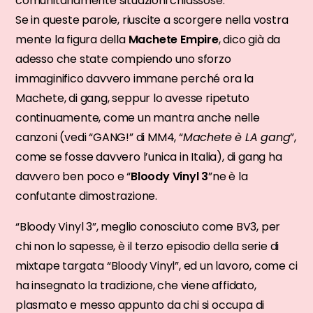
comunitariamente situazioni chiassose.
Se in queste parole, riuscite a scorgere nella vostra
mente la figura della
Machete Empire
, dico già da
adesso che state compiendo uno sforzo
immaginifico davvero immane perché ora la
Machete, di gang, seppur lo avesse ripetuto
continuamente, come un mantra anche nelle
canzoni (vedi “GANG!” di MM4, “
Machete è LA gang
”,
come se fosse davvero l’unica in Italia), di gang ha
davvero ben poco e “
Bloody Vinyl 3
”ne è la
confutante dimostrazione.
“Bloody Vinyl 3”, meglio conosciuto come BV3, per
chi non lo sapesse, è il terzo episodio della serie di
mixtape targata “Bloody Vinyl”, ed un lavoro, come ci
ha insegnato la tradizione, che viene affidato,
plasmato e messo appunto da chi si occupa di