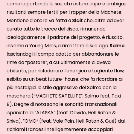
carriera portando le sue atmosfere cupe e ambigue
risultanti sempre fertili per i rapper della Machete.
Menzione d’onore va fatta a
Slait
che, oltre ad aver
curato tutte le tracce del disco, rimanendo
ideologicamente il padrone del progetto, è riuscito,
insieme a Young Miles, a rimettere a suo agio
Salmo
lasciandogli il campo adatto per abbandonare le
rime da “pastore”, a cui ultimamente ci aveva
abituato, per risfoderare l’energico e tagliente flow,
esibito su un beat future-house, che fa ricordare ai
più nostalgici lo stile aggressivo del Salmo con la
maschera (“MACHETE SATELLITE”, Salmo feat. Taxi
B). Degne di nota sono le sonorità transnazionali
ispaniche di “ALASKA” (feat. Davido, Hell Raton &
Shiva), “OMG” (feat. Vale Pain, Hell Raton & Guè) dai
richiami francesi intelligentemente accoppiati