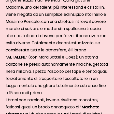
argomentazioni da “Re Mida”. Qui la giovane
Madame, uno dei talenti più interessanti e cristallini,
viene rilegata ad un semplice ed insipido ritornello e
Massimo Pericolo, con una strofa, si ritrova il dovere
morale di salvare e mettersi in spalla una traccia
che con tali nomi doveva per forza di cose avere un
esito diverso. Totalmente decontestualizzato, se
considerate tutte le atmosfere, è il brano
“
ALTALENE
” (con Mara Sattei e Coez); un’ottima
canzone se presa autonomamente ma che, gettata
nella mischia, spezza l’ascolto del tape e tenta quasi
forzatamente di trasportare l’ascoltatore in un
luogo mentale che gli era totalmente estraneo fino
a 15 secondi prima.
I brani non nominati, invece, risultano monotoni,
faticosi, quasi un brodo annacquato di “
Machete