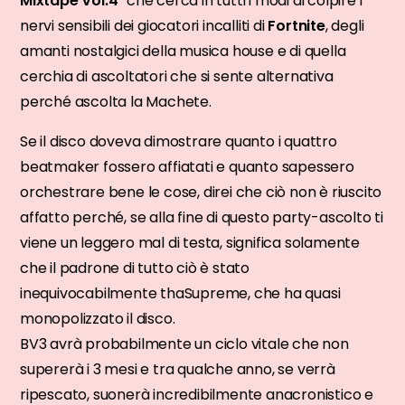
Mixtape Vol.4
” che cerca in tutti i modi di colpire i
nervi sensibili dei giocatori incalliti di
Fortnite
, degli
amanti nostalgici della musica house e di quella
cerchia di ascoltatori che si sente alternativa
perché ascolta la Machete.
Se il disco doveva dimostrare quanto i quattro
beatmaker fossero affiatati e quanto sapessero
orchestrare bene le cose, direi che ciò non è riuscito
affatto perché, se alla fine di questo party-ascolto ti
viene un leggero mal di testa, significa solamente
che il padrone di tutto ciò è stato
inequivocabilmente thaSupreme, che ha quasi
monopolizzato il disco.
BV3 avrà probabilmente un ciclo vitale che non
supererà i 3 mesi e tra qualche anno, se verrà
ripescato, suonerà incredibilmente anacronistico e