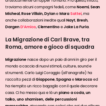
artisticamente al rapper romano. Fra questi, infatti,
troviamo alcuni compagni fedeli, come
Noemi
,
Sean
Micheal
,
Rose Villain, Dylan
e
Mara
Sattei
, ma
anche collaborazioni inedite quali
Nayt
,
Bresh
,
Dargen
D’Amico
,
Clementino
e
Jake La Furia
.
La Migrazione di Carl Brave, tra
Roma, amore e gioco di squadra
Migrazione
nasce dopo un paio di anni in giro per il
mondo a caccia di nuovi stimoli, culture, sound e
strumenti. Carlo Luigi Coraggio (all’anagrafe) ha
raccolto pezzi di
Giappone
,
Spagna
e
Marocco
ed
ha riempito un ricco bagaglio con il quale decorare
casa. Ci ha messo qua e là un
piano a coda, un
taiko, uno shamisen, delle percussioni
marocchine
, giocando con colori che nei due album