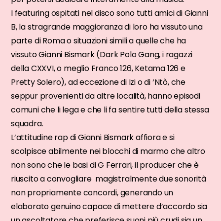
I featuring ospitati nel disco sono tutti amici di Gianni
B, la stragrande maggioranza di loro ha vissuto una
parte di Roma o situazioni simili a quelle che ha
vissuto Gianni Bismark (Dark Polo Gang, i ragazzi
della CXXVI, o meglio Franco 126, Ketama 126 e
Pretty Solero), ad eccezione di Izi o di ‘Ntò, che
seppur provenienti da altre località, hanno episodi
comuni che li lega e che li fa sentire tutti della stessa
squadra.
L’attitudine rap di Gianni Bismark affiora e si
scolpisce abilmente nei blocchi di marmo che altro
non sono che le basi di G Ferrari, il producer che è
riuscito a convogliare magistralmente due sonorità
non propriamente concordi, generando un
elaborato genuino capace di mettere d’accordo sia
un ascoltatore che preferisce suoni più crudi sia un