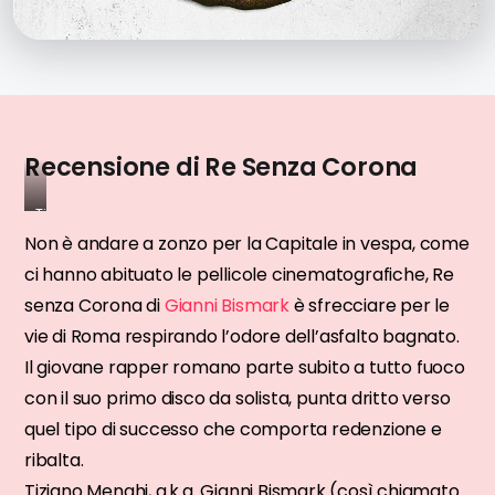
Recensione di Re Senza Corona
Tiziano
Menghi,
Non è andare a zonzo per la Capitale in vespa, come
in
ci hanno abituato le pellicole cinematografiche, Re
arte
senza Corona di
Gianni Bismark
è sfrecciare per le
Gianni
vie di Roma respirando l’odore dell’asfalto bagnato.
Bismark
Il giovane rapper romano parte subito a tutto fuoco
con il suo primo disco da solista, punta dritto verso
quel tipo di successo che comporta redenzione e
ribalta.
Tiziano Menghi, a.k.a. Gianni Bismark (così chiamato