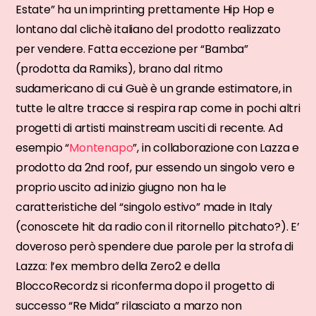
Estate” ha un imprinting prettamente Hip Hop e
lontano dal clichè italiano del prodotto realizzato
per vendere. Fatta eccezione per “Bamba”
(prodotta da Ramiks), brano dal ritmo
sudamericano di cui Guè è un grande estimatore, in
tutte le altre tracce si respira rap come in pochi altri
progetti di artisti mainstream usciti di recente. Ad
esempio “
Montenapo
”, in collaborazione con Lazza e
prodotto da 2nd roof, pur essendo un singolo vero e
proprio uscito ad inizio giugno non ha le
caratteristiche del “singolo estivo” made in Italy
(conoscete hit da radio con il ritornello pitchato?). E’
doveroso però spendere due parole per la strofa di
Lazza: l’ex membro della Zero2 e della
BloccoRecordz si riconferma dopo il progetto di
successo “Re Mida” rilasciato a marzo non