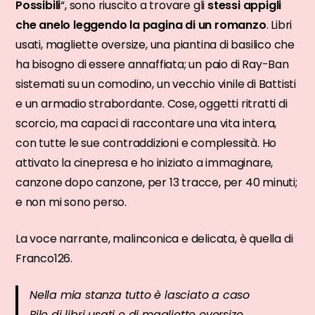
Possibili
“, sono riuscito a trovare gli
stessi appigli
che anelo leggendo la pagina di un romanzo
. Libri
usati, magliette oversize, una piantina di basilico che
ha bisogno di essere annaffiata; un paio di Ray-Ban
sistemati su un comodino, un vecchio vinile di Battisti
e un armadio strabordante. Cose, oggetti ritratti di
scorcio, ma capaci di raccontare una vita intera,
con tutte le sue contraddizioni e complessità. Ho
attivato la cinepresa e ho iniziato a immaginare,
canzone dopo canzone, per 13 tracce, per 40 minuti;
e non mi sono perso.
La voce narrante, malinconica e delicata, è quella di
Franco126.
Nella mia stanza tutto è lasciato a caso
Pile di libri usati e di magliette oversize