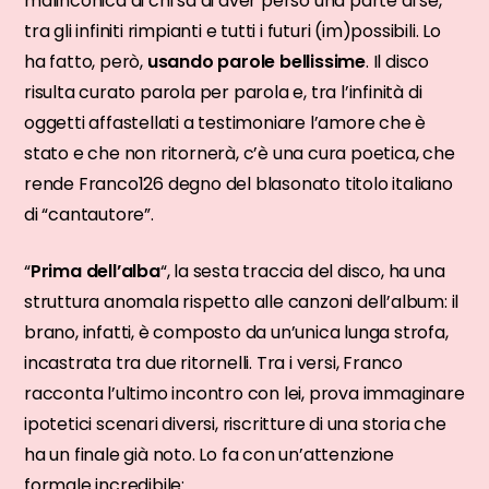
malinconica di chi sa di aver perso una parte di sé,
tra gli infiniti rimpianti e tutti i futuri (im)possibili. Lo
ha fatto, però,
usando parole bellissime
. Il disco
risulta curato parola per parola e, tra l’infinità di
oggetti affastellati a testimoniare l’amore che è
stato e che non ritornerà, c’è una cura poetica, che
rende Franco126 degno del blasonato titolo italiano
di “cantautore”.
“
Prima dell’alba
“, la sesta traccia del disco, ha una
struttura anomala rispetto alle canzoni dell’album: il
brano, infatti, è composto da un’unica lunga strofa,
incastrata tra due ritornelli. Tra i versi, Franco
racconta l’ultimo incontro con lei, prova immaginare
ipotetici scenari diversi, riscritture di una storia che
ha un finale già noto. Lo fa con un’attenzione
formale incredibile: