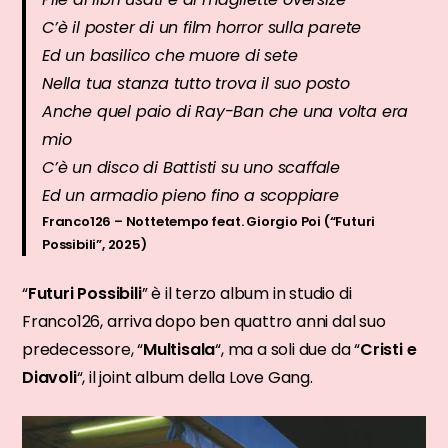
C’è il poster di un film horror sulla parete
Ed un basilico che muore di sete
Nella tua stanza tutto trova il suo posto
Anche quel paio di Ray-Ban che una volta era
mio
C’è un disco di Battisti su uno scaffale
Ed un armadio pieno fino a scoppiare
Franco126 – Nottetempo feat. Giorgio Poi (“Futuri
Possibili”, 2025)
“
Futuri Possibili
” è il terzo album in studio di
Franco126, arriva dopo ben quattro anni dal suo
predecessore, “
Multisala
“, ma a soli due da “
Cristi e
Diavoli
“, il joint album della Love Gang.