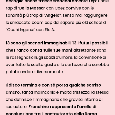
accoglie anche tracce smaccatamente rap
: l’indie
rap di “
Bella Mossa
” con Coez convive con le
sonorità più trap di “
Angelo
“, senza mai raggiungere
lo smaccato boom bap dal sapore più old school di
“Occhi Ingenui” con Ele A.
13 sono gli scenari immaginabili, 13 i futuri possibili
che Franco conta sulle sue mani
; altrettante sono
le rassegnazioni, gli sbalzi d’umore, la convinzione di
aver fatto la scelta giusta e la certezza che sarebbe
potuta andare diversamente.
Il disco termina e con sé porta qualche sorriso
amaro,
tanta malinconia e molta tristezza, la stessa
che definisce l’immaginario che gravita intorno al
suo autore.
Franchino rappresenta l’anello di
congiunzione tra il cantautorato della Roma