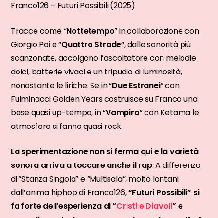
Franco126 – Futuri Possibili (2025)
Tracce come “
Nottetempo
” in collaborazione con
Giorgio Poi e “
Quattro Strade
“, dalle sonorità più
scanzonate, accolgono l’ascoltatore con melodie
dolci, batterie vivaci e un tripudio di luminosità,
nonostante le liriche. Se in “
Due Estranei
” con
Fulminacci Golden Years costruisce su Franco una
base quasi up-tempo, in “
Vampiro
” con Ketama le
atmosfere si fanno quasi rock.
La sperimentazione non si ferma qui e la varietà
sonora arriva a toccare anche il rap
. A differenza
di “Stanza Singola” e “Multisala”, molto lontani
dall’anima hiphop di Franco126,
“Futuri Possibili” si
fa forte dell’esperienza di “
Cristi e Diavoli
” e