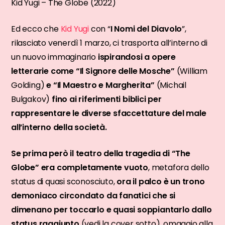
Kid Yugi – The Globe (2022)
Ed ecco che
Kid Yugi
con “
I Nomi del Diavolo
”,
rilasciato venerdì 1 marzo, ci trasporta all’interno di
un nuovo immaginario
ispirandosi a opere
letterarie come “Il Signore delle Mosche”
(William
Golding)
e “Il Maestro e Margherita”
(Michail
Bulgakov)
fino ai riferimenti biblici per
rappresentare le diverse sfaccettature del male
all’interno della società.
Se prima però il teatro della tragedia di “The
Globe” era completamente vuoto
, metafora dello
status di quasi sconosciuto,
ora il palco è un trono
demoniaco circondato da fanatici che si
dimenano per toccarlo e quasi soppiantarlo dallo
status raggiunto
(vedi la cover sotto), omaggio alla