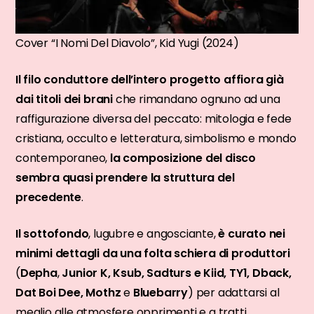
Cover “I Nomi Del Diavolo”, Kid Yugi (2024)
Il filo conduttore dell’intero progetto affiora già
dai titoli dei brani
che rimandano ognuno ad una
raffigurazione diversa del peccato: mitologia e fede
cristiana, occulto e letteratura, simbolismo e mondo
contemporaneo,
la composizione del disco
sembra quasi prendere la struttura del
precedente
.
Il sottofondo
, lugubre e angosciante,
è curato nei
minimi dettagli da una folta schiera di produttori
(
Depha
,
Junior K, Ksub, Sadturs e Kiid, TY1, Dback,
Dat Boi Dee, Mothz
e
Bluebarry
) per adattarsi al
meglio alle atmosfere opprimenti e a tratti