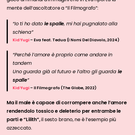
mente dell’ascoltatore a “Il Filmografo”:
“Io ti ho dato
le spalle
, mi hai pugnalato alla
schiena”
Kid Yugi
– Eva feat. Tedua (I Nomi Del Diavolo, 2024)
“Perché l’amore è proprio come andare in
tandem
Uno guarda già al futuro e l’altro gli guarda
le
spalle
”
Kid Yugi
– Il Filmografo (The Globe, 2022)
Ma il male è capace di corrompere anche l’amore
rendendolo tossico e deleterio per entrambe le
parti e “Lilith”,
il sesto brano, ne è l’esempio più
azzeccato.