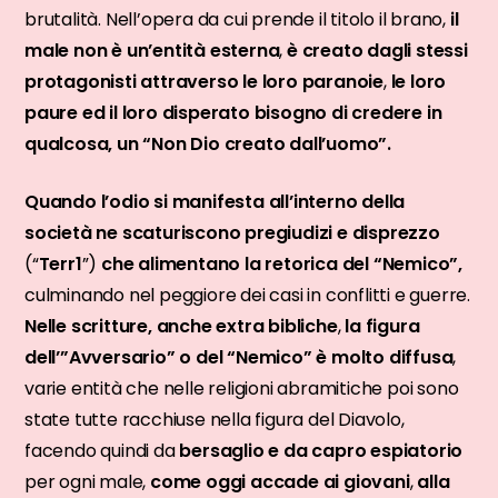
brutalità. Nell’opera da cui prende il titolo il brano,
il
male non è un’entità esterna
,
è creato dagli stessi
protagonisti attraverso le loro paranoie
,
le loro
paure ed il loro disperato bisogno di credere in
qualcosa, un “Non Dio creato dall’uomo”.
Quando l’odio si manifesta all’interno della
società ne scaturiscono pregiudizi e disprezzo
(“
Terr1
”)
che alimentano la retorica del “Nemico”,
culminando nel peggiore dei casi in conflitti e guerre.
Nelle scritture, anche extra bibliche
,
la figura
dell’”Avversario” o del “Nemico” è molto diffusa
,
varie entità che nelle religioni abramitiche poi sono
state tutte racchiuse nella figura del Diavolo,
facendo quindi da
bersaglio e da capro espiatorio
per ogni male,
come oggi accade ai giovani
,
alla