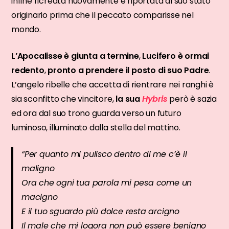
infine ricreata nuovamente e riportata al suo stato
originario prima che il peccato comparisse nel
mondo.
L’Apocalisse è giunta a termine
,
Lucifero è ormai
redento
,
pronto a prendere il posto di suo Padre
.
L’angelo ribelle che accetta di rientrare nei ranghi è
sia sconfitto che vincitore,
la sua
Hybris
però è sazia
ed ora dal suo trono guarda verso un futuro
luminoso, illuminato dalla stella del mattino.
“Per quanto mi pulisco dentro di me c’è il
maligno
Ora che ogni tua parola mi pesa come un
macigno
E il tuo sguardo più dolce resta arcigno
Il male che mi logora non può essere benigno