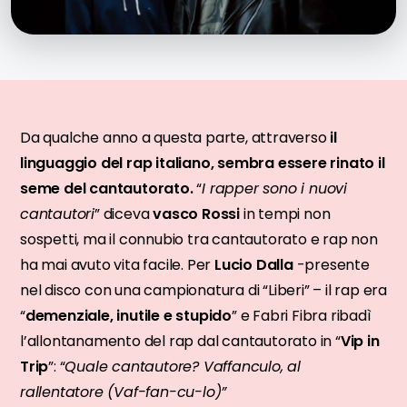
Da qualche anno a questa parte, attraverso
il
linguaggio del rap italiano, sembra essere rinato il
seme del cantautorato.
“
I rapper sono i nuovi
cantautori
” diceva
vasco Rossi
in tempi non
sospetti, ma il connubio tra cantautorato e rap non
ha mai avuto vita facile. Per
Lucio Dalla
-presente
nel disco con una campionatura di “Liberi” – il rap era
“
demenziale, inutile e stupido
” e Fabri Fibra ribadì
l’allontanamento del rap dal cantautorato in “
Vip in
Trip
”: “
Quale cantautore? Vaffanculo, al
rallentatore (Vaf-fan-cu-lo)”