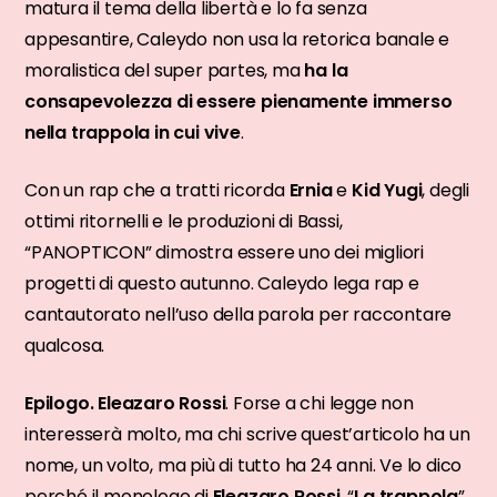
matura il tema della libertà e lo fa senza
appesantire, Caleydo non usa la retorica banale e
moralistica del super partes, ma
ha la
consapevolezza di essere pienamente immerso
nella trappola in cui vive
.
Con un rap che a tratti ricorda
Ernia
e
Kid Yugi
, degli
ottimi ritornelli e le produzioni di Bassi,
“PANOPTICON” dimostra essere uno dei migliori
progetti di questo autunno. Caleydo lega rap e
cantautorato nell’uso della parola per raccontare
qualcosa.
Epilogo. Eleazaro Rossi
. Forse a chi legge non
interesserà molto, ma chi scrive quest’articolo ha un
nome, un volto, ma più di tutto ha 24 anni. Ve lo dico
perché il monologo di
Eleazaro Rossi
, “
La trappola
”,