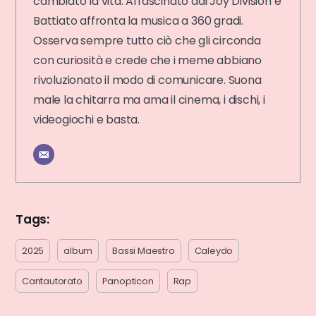
cambiato la vita. Affascinato dai Joy Division e
Battiato affronta la musica a 360 gradi.
Osserva sempre tutto ciò che gli circonda
con curiosità e crede che i meme abbiano
rivoluzionato il modo di comunicare. Suona
male la chitarra ma ama il cinema, i dischi, i
videogiochi e basta.
Tags:
2025
album
Bassi Maestro
Caleydo
Cantautorato
Panopticon
Rap