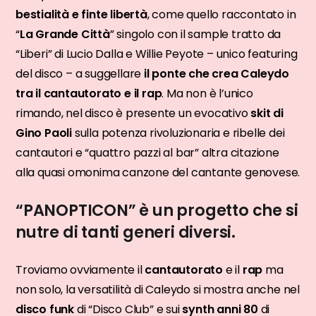
bestialità e finte libertà
, come quello raccontato in
“
La Grande Città
” singolo con il sample tratto da
“Liberi” di Lucio Dalla e Willie Peyote – unico featuring
del disco – a suggellare
il ponte che crea Caleydo
tra il cantautorato e il rap
. Ma non è l’unico
rimando, nel disco è presente un evocativo
skit di
Gino Paoli
sulla potenza rivoluzionaria e ribelle dei
cantautori e “quattro pazzi al bar” altra citazione
alla quasi omonima canzone del cantante genovese.
“PANOPTICON” è un progetto che si
nutre di tanti generi diversi.
Troviamo ovviamente il
cantautorato
e il
rap
ma
non solo, la versatilità di Caleydo si mostra anche nel
disco funk
di “Disco Club” e sui
synth anni 80
di