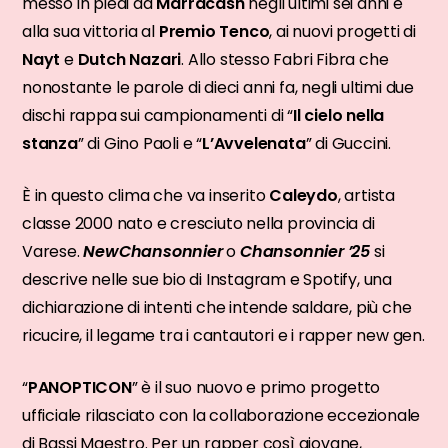
messo in piedi da
Marracash
negli ultimi sei anni e
alla sua vittoria al
Premio Tenco
, ai nuovi progetti di
Nayt
e
Dutch Nazari
. Allo stesso Fabri Fibra che
nonostante le parole di dieci anni fa, negli ultimi due
dischi rappa sui campionamenti di “
Il cielo nella
stanza
” di Gino Paoli e “
L’Avvelenata
” di Guccini.
È in questo clima che va inserito
Caleydo
, artista
classe 2000 nato e cresciuto nella provincia di
Varese.
NewChansonnier
o
Chansonnier ’25
si
descrive nelle sue bio di Instagram e Spotify, una
dichiarazione di intenti che intende saldare, più che
ricucire, il legame tra i cantautori e i rapper new gen.
“
PANOPTICON
” è il suo nuovo e primo progetto
ufficiale rilasciato con la collaborazione eccezionale
di Bassi Maestro. Per un rapper così giovane,