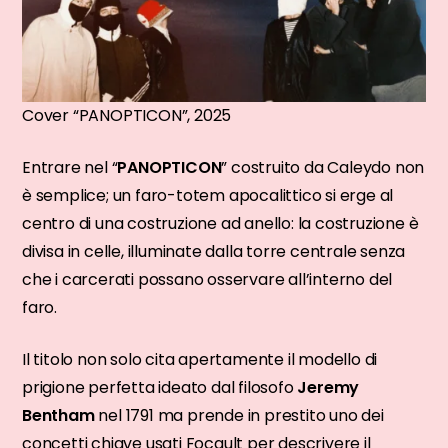
Cover “PANOPTICON”, 2025
Entrare nel “
PANOPTICON
” costruito da Caleydo non
è semplice; un faro-totem apocalittico si erge al
centro di una costruzione ad anello: la costruzione è
divisa in celle, illuminate dalla torre centrale senza
che i carcerati possano osservare all’interno del
faro.
Il titolo non solo cita apertamente il modello di
prigione perfetta ideato dal filosofo
Jeremy
Bentham
nel 1791 ma prende in prestito uno dei
concetti chiave usati Focault per descrivere il