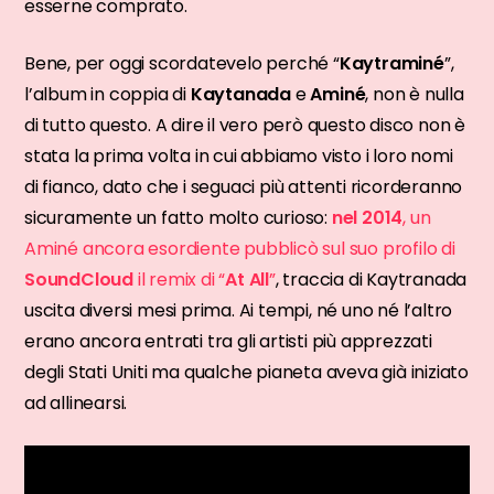
esserne comprato.
Bene, per oggi scordatevelo perché “
Kaytraminé
”,
l’album in coppia di
Kaytanada
e
Aminé
, non è nulla
di tutto questo. A dire il vero però questo disco non è
stata la prima volta in cui abbiamo visto i loro nomi
di fianco, dato che i seguaci più attenti ricorderanno
sicuramente un fatto molto curioso:
nel 2014
, un
Aminé ancora esordiente pubblicò sul suo profilo di
SoundCloud
il remix di “
At All
”
, traccia di Kaytranada
uscita diversi mesi prima. Ai tempi, né uno né l’altro
erano ancora entrati tra gli artisti più apprezzati
degli Stati Uniti ma qualche pianeta aveva già iniziato
ad allinearsi.