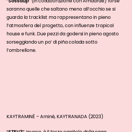
“
Sossaup
” (in collaborazione con Amaarae) forse
saranno quelle che saltano meno all’occhio se si
guarda la tracklist ma rappresentano in pieno
l’atmosfera del progetto, con influenze tropical
house e funk. Due pezzi da godersi in pieno agosto
sorseggiando un po’ di piña colada sotto
l’ombrellone.
KAYTRAMINÉ – Aminé, KAYTRANADA (2023)
“
STFU3
”, invece, è il terzo capitolo della saga