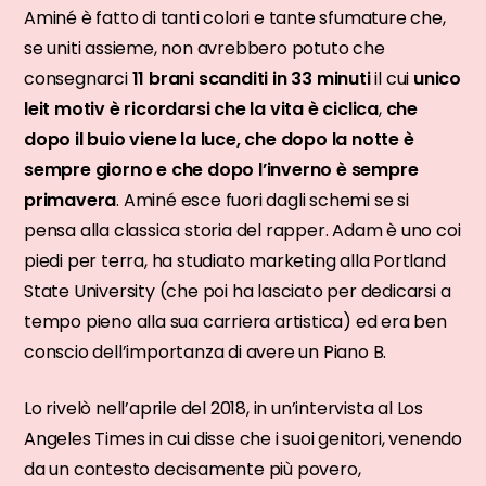
Aminé è fatto di tanti colori e tante sfumature che,
se uniti assieme, non avrebbero potuto che
consegnarci
11 brani scanditi in 33 minuti
il cui
unico
leit motiv è ricordarsi che la vita è ciclica
,
che
dopo il buio viene la luce, che dopo la notte è
sempre giorno e che dopo l’inverno è sempre
primavera
. Aminé esce fuori dagli schemi se si
pensa alla classica storia del rapper. Adam è uno coi
piedi per terra, ha studiato marketing alla Portland
State University (che poi ha lasciato per dedicarsi a
tempo pieno alla sua carriera artistica) ed era ben
conscio dell’importanza di avere un Piano B.
Lo rivelò nell’aprile del 2018, in un’intervista al Los
Angeles Times in cui disse che i suoi genitori, venendo
da un contesto decisamente più povero,