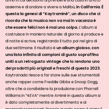
anno in cui decidono di prendere una casa in affitto
assieme e di andare a vivere a Malibù,
in California
.
È
questa la genesi di “Kaytraminé”, un disco che ci
ricorda che la musica non va mai in vacanza è
che essere felici non è mai una colpa.
L’album si
costruisce in maniera naturale: di giorno si produce e
di notte si scrive, registrando il tutto poi nel giro di
due settimane. Il risultato è
un album gioioso
,
con
una lista infinita di campioni di gusto sopraffino
uniti a un retrogusto vintage che lo rendono uno
dei prodotti più originali e freschi di questo 2023
.
Kaytranada riesce a far stare sulle sue strumentali
anche rapper come Freddie Gibbs e Snoop Dogg,
oltre che a condividere la produzione con Pharrell
Williams in “4EVA” mentre Aminé in questo album si
è dato completamente al divertimento e ai