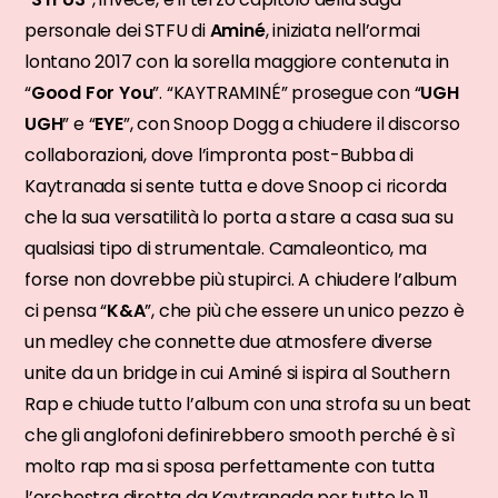
personale dei STFU di
Aminé
, iniziata nell’ormai
lontano 2017 con la sorella maggiore contenuta in
“
Good For You
”. “KAYTRAMINÉ” prosegue con “
UGH
UGH
” e “
EYE
”, con Snoop Dogg a chiudere il discorso
collaborazioni, dove l’impronta post-Bubba di
Kaytranada si sente tutta e dove Snoop ci ricorda
che la sua versatilità lo porta a stare a casa sua su
qualsiasi tipo di strumentale. Camaleontico, ma
forse non dovrebbe più stupirci. A chiudere l’album
ci pensa “
K&A
”, che più che essere un unico pezzo è
un medley che connette due atmosfere diverse
unite da un bridge in cui Aminé si ispira al Southern
Rap e chiude tutto l’album con una strofa su un beat
che gli anglofoni definirebbero smooth perché è sì
molto rap ma si sposa perfettamente con tutta
l’orchestra diretta da Kaytranada per tutte le 11