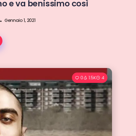
nno e va benissimo così
a
Gennaio 1, 2021
0
1.5K
4