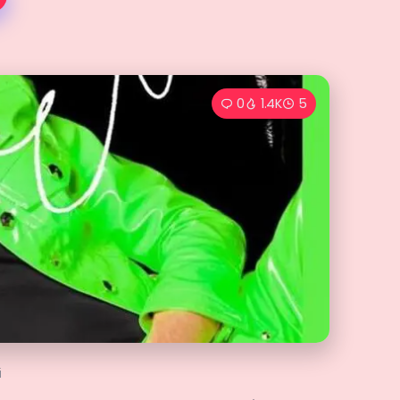
0
1.4K
5
i