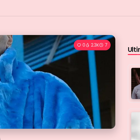
0
2.3K
7
Ulti
i