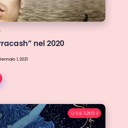
i
rracash” nel 2020
Gennaio 1, 2021
0
3.2K
3