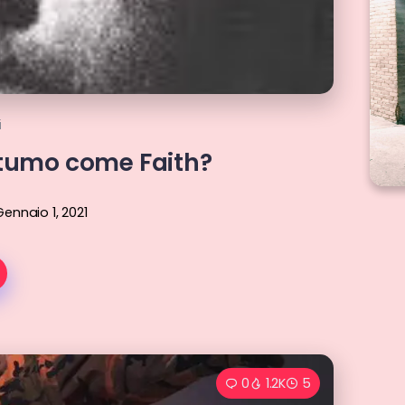
i
stumo come Faith?
Gennaio 1, 2021
0
1.2K
5