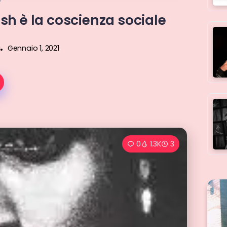
cash è la coscienza sociale
a
Gennaio 1, 2021
0
1.3K
3