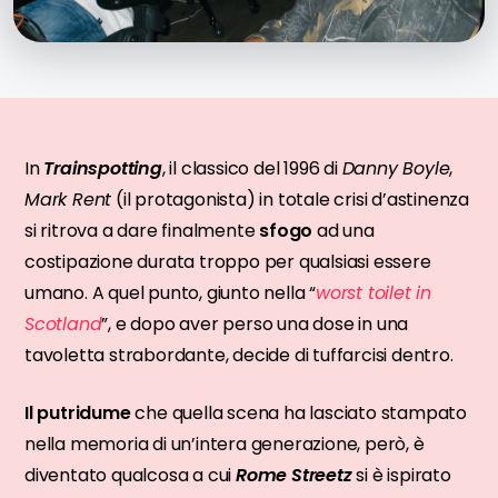
In
Trainspotting
, il classico del 1996 di
Danny Boyle
,
Mark Rent
(il protagonista) in totale crisi d’astinenza
si ritrova a dare finalmente
sfogo
ad una
costipazione durata troppo per qualsiasi essere
umano. A quel punto, giunto nella “
worst toilet in
Scotland
”, e dopo aver perso una dose in una
tavoletta strabordante, decide di tuffarcisi dentro.
Il putridume
che quella scena ha lasciato stampato
nella memoria di un’intera generazione, però, è
diventato qualcosa a cui
Rome Streetz
si è ispirato