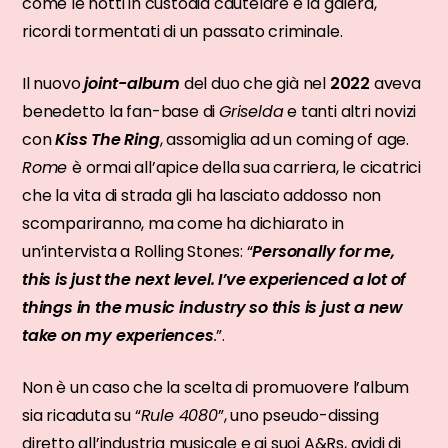
come le notti in custodia cautelare e la galera,
ricordi tormentati di un passato criminale.
Il nuovo
joint-album
del duo che già nel
2022
aveva
benedetto la fan-base di
Griselda
e tanti altri novizi
con
Kiss The Ring
, assomiglia ad un coming of age.
Rome
è ormai all’apice della sua carriera, le cicatrici
che la vita di strada gli ha lasciato addosso non
scompariranno, ma come ha dichiarato in
un’intervista a Rolling Stones: “
Personally for me,
this is just the next level. I’ve experienced a lot of
things in the music industry so this is just a new
take on my experiences
.
”.
Non è un caso che la scelta di promuovere l’album
sia ricaduta su “
Rule 4080
”, uno pseudo-dissing
diretto all’industria musicale e ai suoi A&Rs, avidi di