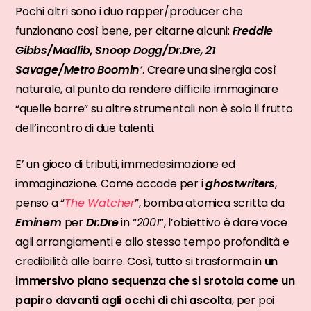
Pochi altri sono i duo rapper/producer che
funzionano così bene, per citarne alcuni:
Freddie
Gibbs/Madlib, Snoop Dogg/Dr.Dre, 21
Savage/Metro Boomin
’
. Creare una sinergia così
naturale, al punto da rendere difficile immaginare
“quelle barre” su altre strumentali non è solo il frutto
dell’incontro di due talenti.
E’ un gioco di tributi, immedesimazione ed
immaginazione. Come accade per i
ghostwriters
,
penso a “
The Watcher
”, bomba atomica scritta da
Eminem
per
Dr.Dre
in “
2001
”, l’obiettivo è dare voce
agli arrangiamenti e allo stesso tempo profondità e
credibilità alle barre. Così, tutto si trasforma in
un
immersivo piano sequenza che si srotola come un
papiro davanti agli occhi di chi ascolta
, per poi