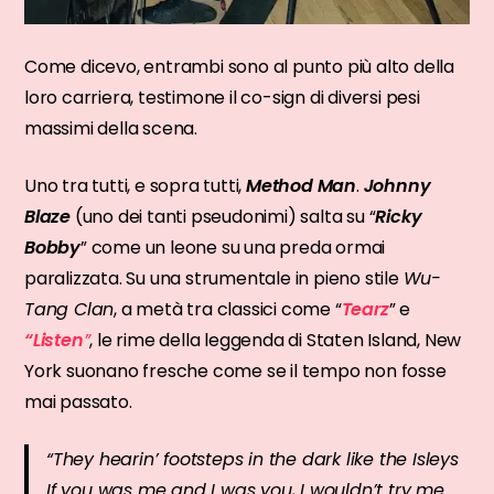
Come dicevo, entrambi sono al punto più alto della
loro carriera, testimone il co-sign di diversi pesi
massimi della scena.
Uno tra tutti, e sopra tutti,
Method Man
.
Johnny
Blaze
(uno dei tanti pseudonimi) salta su “
Ricky
Bobby
” come un leone su una preda ormai
paralizzata. Su una strumentale in pieno stile
Wu-
Tang Clan
, a metà tra classici come “
Tearz
” e
“Listen
”
, le rime della leggenda di Staten Island, New
York suonano fresche come se il tempo non fosse
mai passato.
“
They hearin’ footsteps in the dark like the Isleys
If you was me and I was you, I wouldn’t try me