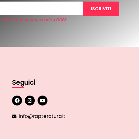
iei dati personali secondo il GDPR
Seguici
info@rapteratura.it