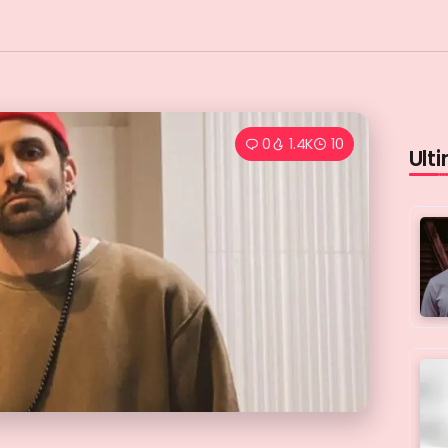
0
1.4K
10
Ulti