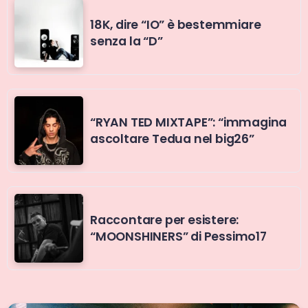
18K, dire “IO” è bestemmiare
senza la “D”
“RYAN TED MIXTAPE”: “immagina
ascoltare Tedua nel big26”
Raccontare per esistere:
“MOONSHINERS” di Pessimo17