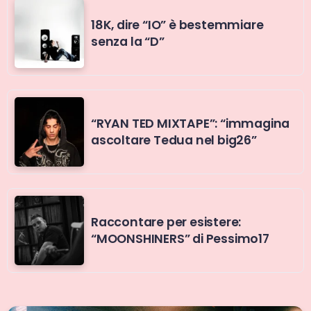
18K, dire “IO” è bestemmiare
senza la “D”
“RYAN TED MIXTAPE”: “immagina
ascoltare Tedua nel big26”
Raccontare per esistere:
“MOONSHINERS” di Pessimo17