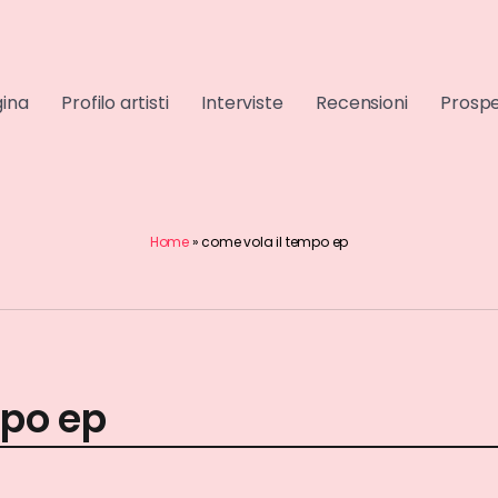
gina
Profilo artisti
Interviste
Recensioni
Prospe
Home
»
come vola il tempo ep
mpo ep