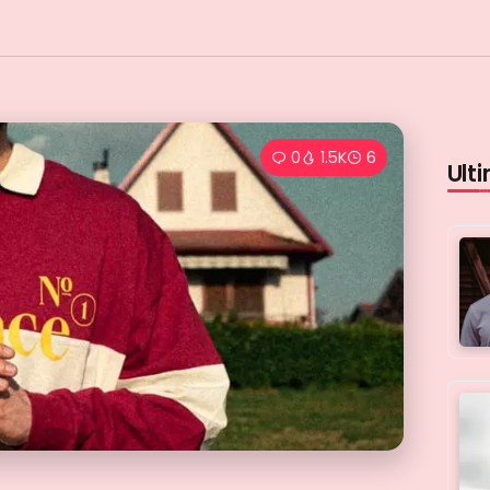
0
1.5K
6
Ulti