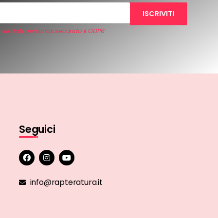
iei dati personali secondo il GDPR
Seguici
info@rapteratura.it