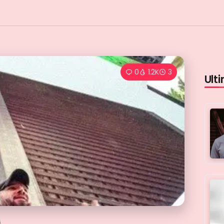
0
1.2K
3
Ulti
i