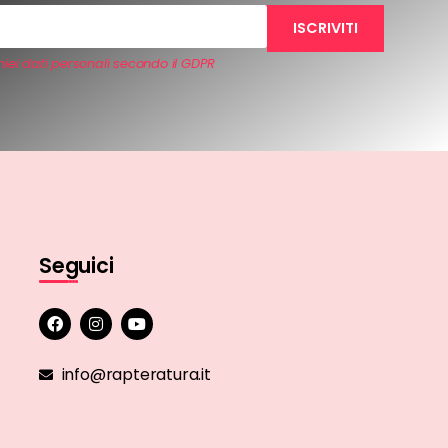
iei dati personali secondo il GDPR
Seguici
info@rapteratura.it