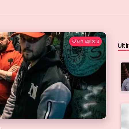
0
1.6K
3
Ulti
i