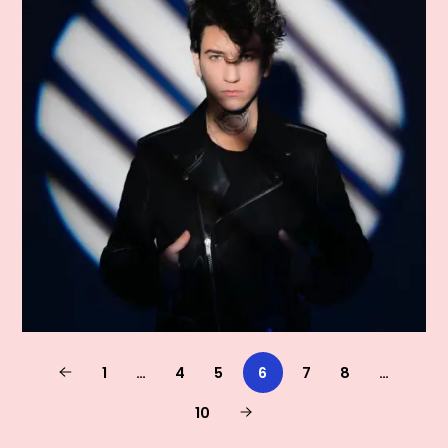
1
…
4
5
6
7
8
…
10