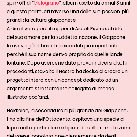
spin-off di “
Melograno
”, album uscito da ormai 3 anni
a questa parte, attraverso una delle sue passioni più
grandi : la cultura giapponese.
A dire il vero però il rapper di Ascoli Piceno, al di là
del suo amore per la suddetta nazione, il Giappone
lo aveva già di base tra i suoi dati più importanti
perché il suo nome deriva proprio da quelle lande
lontane. Dopo avercene dato prova in diversi dischi
precedenti, stavolta il Nostro ha deciso di creare un
progetto intero con un concept dedicato ad un
argomento strettamente collegato al mondo
illustrato poc’anzi.
Hokkaido, la seconda isola più grande del Giappone,
fino alla fine dell’Ottocento, ospitava una specie di
lupo molto particolare e tipica di quella remota zona
del Paese, popolata prevalentemente da degli