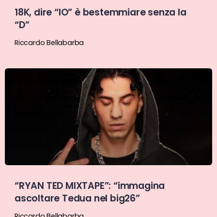
18K, dire “IO” è bestemmiare senza la
“D”
Riccardo Bellabarba
“RYAN TED MIXTAPE”: “immagina
ascoltare Tedua nel big26”
Riccardo Bellabarba