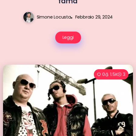
fama
Simone Locusta
Febbraio 29, 2024
Leggi
0
1.5K
3