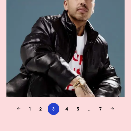
1
2
3
4
5
…
7