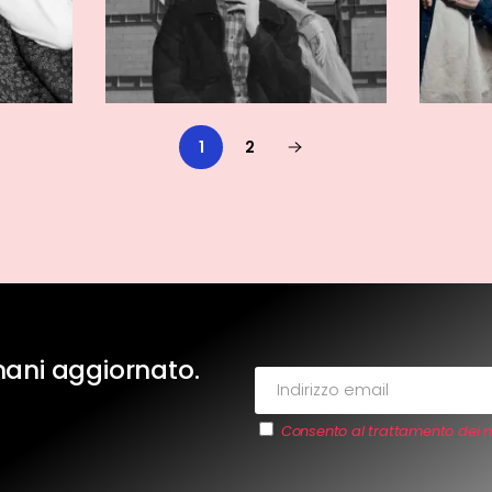
1
2
imani aggiornato.
Consento al trattamento dei m