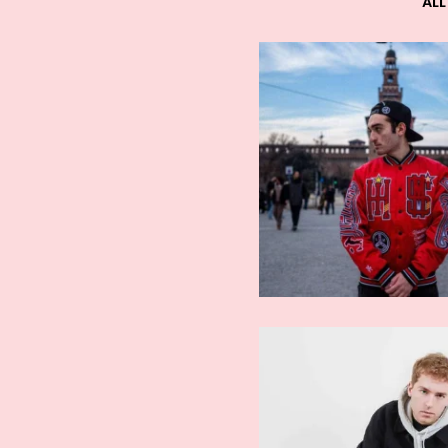
ALL
ARTISTI EMERGENTI
ARTISTI EMER
guglielmo
Lacoi