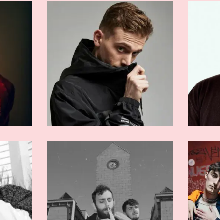
GENTI
ARTISTI EMERGENTI
ldino
Sxrrxwland