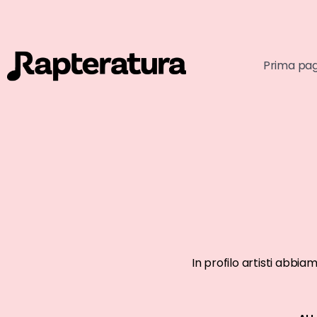
Prima pa
ARTISTI EMERGENTI
ARTISTI EMER
In profilo artisti abbia
Mark The Red
Diss Ga