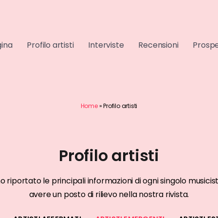
gina
Profilo artisti
Interviste
Recensioni
Prospe
Home
»
Profilo artisti
Profilo artisti
GENTI
ARTISTI EMERGENTI
mo riportato le principali informazioni di ogni singolo musi
cha
blue27
avere un posto di rilievo nella nostra rivista.